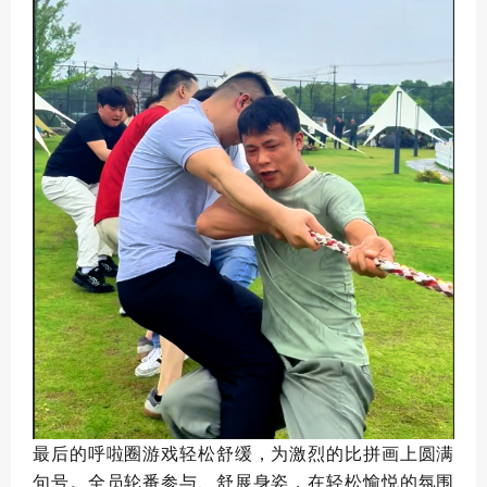
最后的呼啦圈游戏轻松舒缓，为激烈的比拼画上圆满
句号。全员轮番参与、舒展身姿，在轻松愉悦的氛围