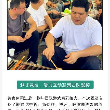
趣味竞技，活力互动凝聚团队默契
美食休憩过后，趣味团队游戏精彩接力。本次团建准
备了蒙眼吃香蕉、撕铭牌、拔河、呼啦圈等趣味项