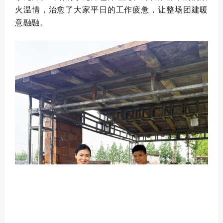
火温情，治愈了大家平日的工作疲惫，让整场团建暖
意融融。