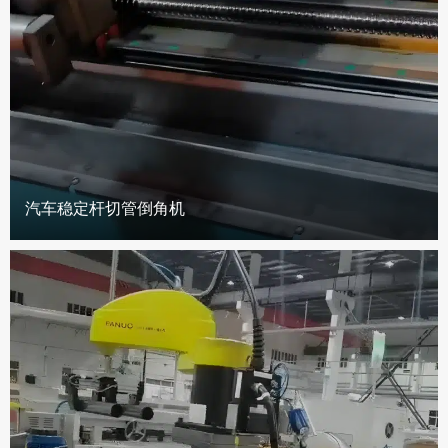
汽车稳定杆切管倒角机