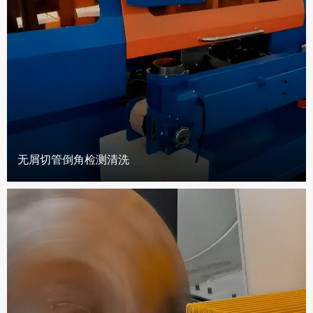
无屑切管倒角检测清洗