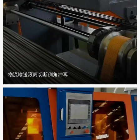
物流输送滚筒切断倒角冲耳