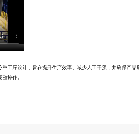
称重工序设计，旨在提升生产效率、减少人工干预，并确保产品
完整操作。