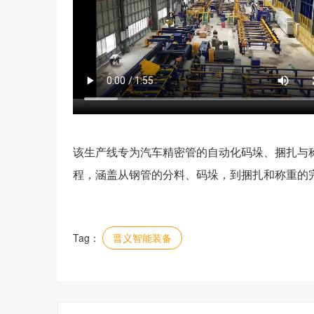
该生产线专为汽车精密管的自动化码垛、捆扎与
程，涵盖从钢管的分料、码垛，到捆扎和称重的
Tag：
晋义智能装备