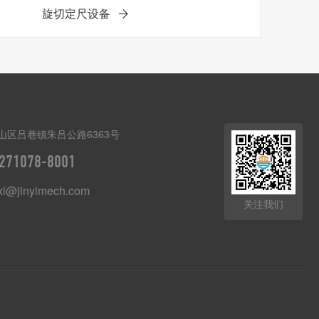
旋切定尺设备
山区吕巷镇朱吕公路6363号
271078-8001
xi@jinyimech.com
关注我们