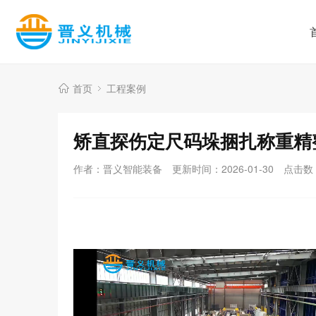
首页
工程案例
矫直探伤定尺码垛捆扎称重精
作者：晋义智能装备
更新时间：2026-01-30
点击数