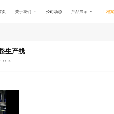
首页
关于我们
公司动态
产品展示
工程
整生产线
：
1104